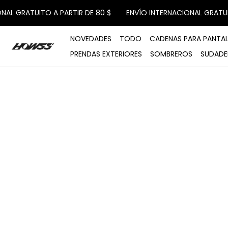
IR DIRECTAMENTE AL CONTENIDO
ATUITO A PARTIR DE 80 $
ENVÍO INTERNACIONAL GRATUITO A P
NOVEDADES
TODO
CADENAS PARA PANTA
PRENDAS EXTERIORES
SOMBREROS
SUDADE
Medios
abiertos
en
modal