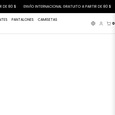
 $
ENVÍO INTERNACIONAL GRATUITO A PARTIR DE 80 $
ENVÍ
NTES
PANTALONES
CAMISETAS
Iniciar
CES
0
IDIOMA
sesión