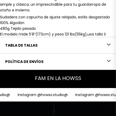
simple y clásica, un imprescindible para tu guardarropa de
otoño e invierno.
Sudadera con capucha de ajuste relajado, estilo desgastado
100% Algodón
480g Tejido pesado
El modelo mide 5’8”(173cm) y pesa 121 lbs(55kg),usa talla S
TABLA DE TALLAS
POLÍTICA DE ENVÍOS
FAM EN LA HOWSS
dio@
Instagram @howss.studio@
Instagram @howss.stu