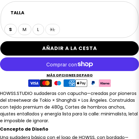
TALLA
S
M
L
XL
Variante
agotada
o
no
AÑADIR A LA CESTA
disponible
MÁS OPCIONES DE PAGO
HOWSS.STUDIO sudaderas con capucha—creadas por pioneros
del streetwear de Tokio × Shanghái × Los Ángeles. Construidas
con tejido premium de 480g, Cortes de hombros anchos,
ajustes entallados y energía lista para la calle: minimalista, letal
e imposible de ignorar.
Concepto de Diseño
Una sudadera básica con el logo de HOWSS, con bordado—